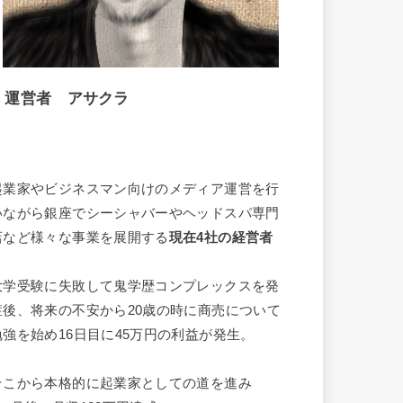
運営者 アサクラ
起業家やビジネスマン向けのメディア運営を行
いながら銀座でシーシャバーやヘッドスパ専門
店など様々な事業を展開する
現在4社の経営者
大学受験に失敗して鬼学歴コンプレックスを発
症後、将来の不安から20歳の時に商売について
勉強を始め16日目に45万円の利益が発生。
そこから本格的に起業家としての道を進み