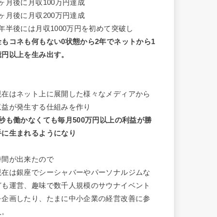
3ヶ月後に月収100万円達成
6ヶ月後に月収200万円達成
1年半後には月収1000万円を初めて突破し
金もコネも何もない0状態から2年でネットから1
億円以上を生み出す。
現在はネット上に展開した様々なメディアから
収益が発生する仕組みを作り
1秒も働かなくても毎月500万円以上の利益が勝
手に生まれるようになり
時間が出来たので
現在は銀座でシーシャバーやパーソナルジムな
ども運営、趣味で数千人規模のサウナイベント
を企画したり、たまに中小企業の経営改善に参
入。