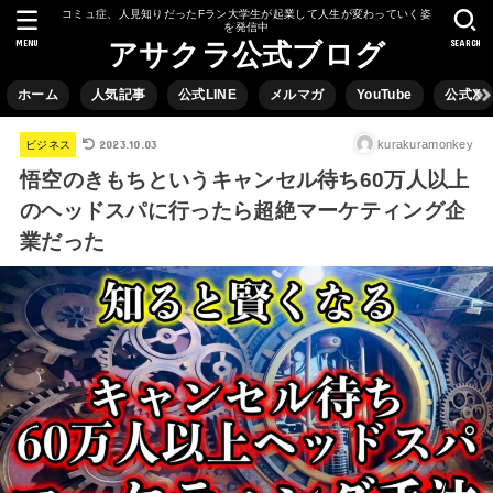
コミュ症、人見知りだったFラン大学生が起業して人生が変わっていく姿
を発信中
MENU
SEARCH
アサクラ公式ブログ
ホーム
人気記事
公式LINE
メルマガ
YouTube
公式X
2023.10.03
kurakuramonkey
ビジネス
悟空のきもちというキャンセル待ち60万人以上
のヘッドスパに行ったら超絶マーケティング企
業だった