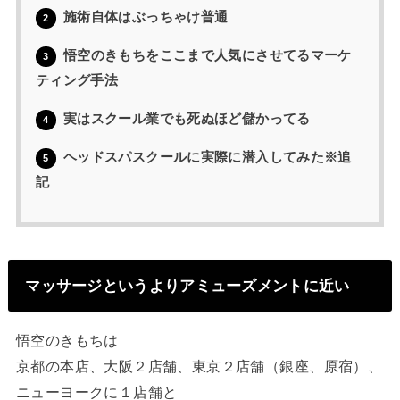
施術自体はぶっちゃけ普通
2
悟空のきもちをここまで人気にさせてるマーケ
3
ティング手法
実はスクール業でも死ぬほど儲かってる
4
ヘッドスパスクールに実際に潜入してみた※追
5
記
マッサージというよりアミューズメントに近い
悟空のきもちは
京都の本店、大阪２店舗、東京２店舗（銀座、原宿）、
ニューヨークに１店舗と